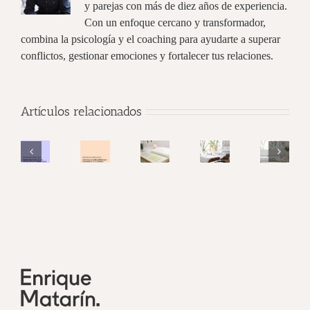
y parejas con más de diez años de experiencia.
Con un enfoque cercano y transformador,
combina la psicología y el coaching para ayudarte a superar
conflictos, gestionar emociones y fortalecer tus relaciones.
Apuntes
Artículos relacionados
de
Apuntes
Psicología
Terapia
de
Psicología
Coaching
online:
Psicología
laboral:
para
Terapia
psicología
Coaching.
bienestar
parejas,
de
cercana,
Cuaderno
y
singles
Parejas:
eficaz
número
rendimiento
y
Boletín
y
4:
en
familias
no.
segura
La
la
en
1
desde
Comunicación.
empresa
situación
casa
Inteligencia
de
Emocional.
vacaciones
obligatorias