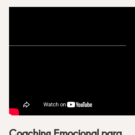
Otros servicios relacionados:
Psicología
Coaching
Exprés
Única
Valores
Experiencia
Formación
Coaching Emocional para