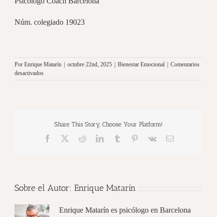
Psicólogo Coach Barcelona
Núm. colegiado 19023
Por
Enrique Matarín
|
octubre 22nd, 2025
|
Bienestar Emocional
|
Comentarios
en
desactivados
Inteligencia
emocional:
qué
es
y
Share This Story, Choose Your Platform!
5
claves
Facebook
X
Reddit
LinkedIn
Tumblr
Pinterest
Vk
Correo
para
electrónico
desarrollarla
Sobre el Autor:
Enrique Matarín
Enrique Matarín es psicólogo en Barcelona