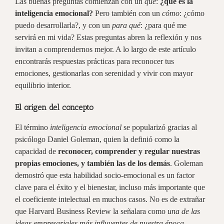
Las buenas preguntas comienzan con un
qué
:
¿qué es la
inteligencia emocional?
Pero también con un
cómo
: ¿cómo
puedo desarrollarla?, y con un
para qué
: ¿para qué me
servirá en mi vida? Estas preguntas abren la reflexión y nos
invitan a comprendernos mejor. A lo largo de este artículo
encontrarás respuestas prácticas para reconocer tus
emociones, gestionarlas con serenidad y vivir con mayor
equilibrio interior.
El origen del concepto
El término
inteligencia emocional
se popularizó gracias al
psicólogo Daniel Goleman, quien la definió como la
capacidad de
reconocer, comprender y regular nuestras
propias emociones, y también las de los demás
. Goleman
demostró que esta
habilidad socio-emocional
es un factor
clave para el éxito y el bienestar, incluso más importante que
el coeficiente intelectual en muchos casos. No es de extrañar
que Harvard Business Review la señalara como
una de las
ideas empresariales más influyentes de nuestra época.