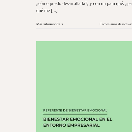
¿cómo puedo desarrollarla?, y con un para qué: ¿pa
qué me [...]
Más información
Comentarios desactiva
rno empresarial
a Empresarial